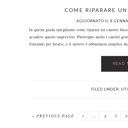
COME RIPARARE U
AGGIORNATO IL
8 GENNA
In questa guida spieghiamo come riparare un canotto bucato
accadere questo imprevisto. Purtroppo anche i canotti gonfi
finiranno per forarsi, e il motivo è abbastanza semplice da 
READ 
FILED UNDER:
UT
GO
PAGE
Interim
PAGE
PAGE
P
«
PREVIOUS PAGE
1
…
4
5
6
TO
pages