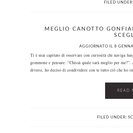
FILED UNDER
MEGLIO CANOTTO GONFIA
SCEG
AGGIORNATO IL
8 GENNA
Ti è mai capitato di osservare con curiosità chi naviga lu
gommone e pensare: “Chissà quale sarà meglio per me?”. A
diversi, ho deciso di condividere con te tutto ciò che ho i
READ 
FILED UNDER:
S