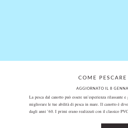
Skip
Skip
to
to
main
primary
content
sidebar
COME PESCARE
AGGIORNATO IL
8 GENNA
La pesca dal canotto può essere un’esperienza rilassante e
migliorare le tue abilità di pesca in mare. Il canotto è div
dagli anni ’60. I primi erano realizzati con il classico P