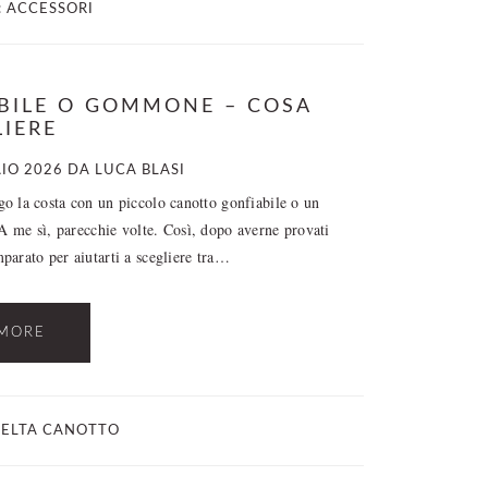
:
ACCESSORI
BILE O GOMMONE – COSA
LIERE
IO 2026
DA
LUCA BLASI
ngo la costa con un piccolo canotto gonfiabile o un
 me sì, parecchie volte. Così, dopo averne provati
mparato per aiutarti a scegliere tra…
MORE
CELTA CANOTTO