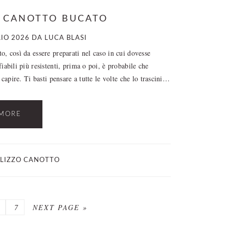
N CANOTTO BUCATO
IO 2026
DA
LUCA BLASI
, così da essere preparati nel caso in cui dovesse
abili più resistenti, prima o poi, è probabile che
capire. Ti basti pensare a tutte le volte che lo trascini…
MORE
ILIZZO CANOTTO
AGE
PAGE
GO
7
NEXT PAGE »
TO