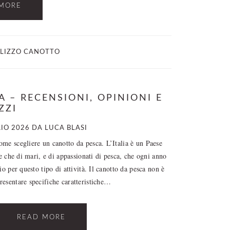
MORE
ILIZZO CANOTTO
 – RECENSIONI, OPINIONI E
ZZI
IO 2026
DA
LUCA BLASI
me scegliere un canotto da pesca. L’Italia è un Paese
re che di mari, e di appassionati di pesca, che ogni anno
io per questo tipo di attività. Il canotto da pesca non è
resentare specifiche caratteristiche…
READ MORE