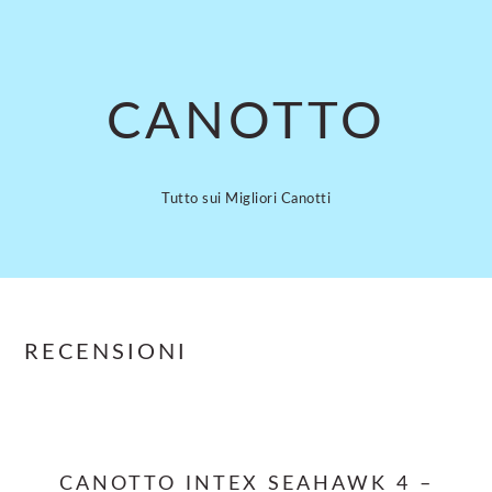
Skip
Skip
to
to
main
primary
content
sidebar
CANOTTO
Tutto sui Migliori Canotti
RECENSIONI
CANOTTO INTEX SEAHAWK 4 –