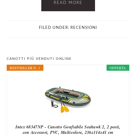
READ MORE
FILED UNDER:
RECENSIONI
PRIMARY
CANOTTI PIÙ VENDUTI ONLINE
SIDEBAR
BESTSELLER N. 1
OFFERTA
Intex 68347NP - Canotto Gonfiabile Seahawk 2, 2 posti,
con Accessori, PVC, Multicolore, 236x114x41 cm