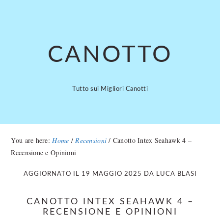
Skip
Skip
to
to
main
primary
content
sidebar
CANOTTO
Tutto sui Migliori Canotti
You are here:
Home
/
Recensioni
/
Canotto Intex Seahawk 4 –
Recensione e Opinioni
AGGIORNATO IL
19 MAGGIO 2025
DA
LUCA BLASI
CANOTTO INTEX SEAHAWK 4 –
RECENSIONE E OPINIONI