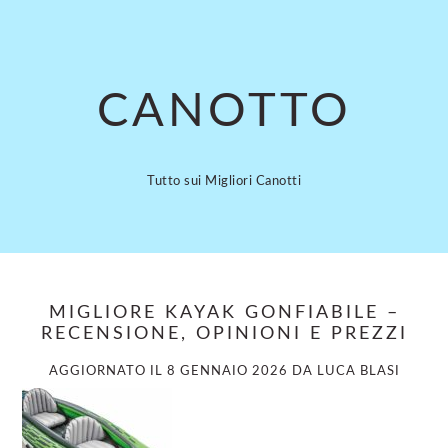
Skip
Skip
to
to
main
primary
content
sidebar
CANOTTO
Tutto sui Migliori Canotti
MIGLIORE KAYAK GONFIABILE –
RECENSIONE, OPINIONI E PREZZI
AGGIORNATO IL
8 GENNAIO 2026
DA
LUCA BLASI