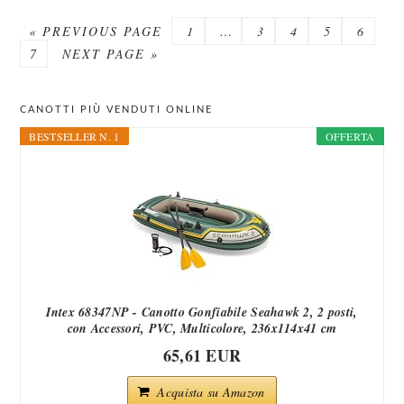
GO
PAGE
Interim
PAGE
PAGE
PAGE
PAGE
«
PREVIOUS PAGE
1
…
3
4
5
6
PAGE
TO
GO
pages
7
NEXT PAGE »
TO
omitted
PRIMARY
CANOTTI PIÙ VENDUTI ONLINE
SIDEBAR
BESTSELLER N. 1
OFFERTA
Intex 68347NP - Canotto Gonfiabile Seahawk 2, 2 posti,
con Accessori, PVC, Multicolore, 236x114x41 cm
65,61 EUR
Acquista su Amazon