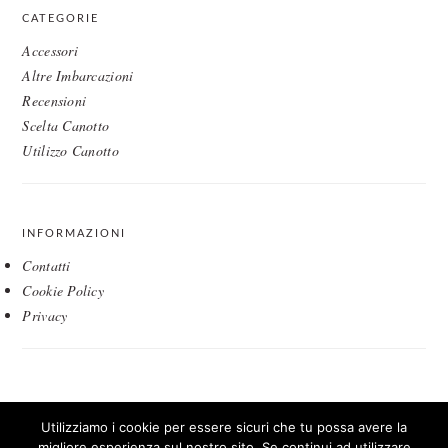
CATEGORIE
Accessori
Altre Imbarcazioni
Recensioni
Scelta Canotto
Utilizzo Canotto
INFORMAZIONI
Contatti
Cookie Policy
Privacy
IL SITO PARTECIPA A PROGRAMMI DI AFFILIAZIONE COME IL
Utilizziamo i cookie per essere sicuri che tu possa avere la
PROGRAMMA AFFILIAZIONE AMAZON EU, UN PROGRAMMA DI
migliore esperienza sul nostro sito. Se continui ad utilizzare