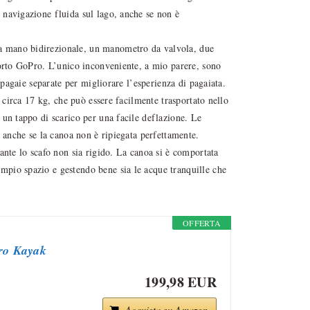
 navigazione fluida sul lago, anche se non è
a mano bidirezionale, un manometro da valvola, due
porto GoPro. L’unico inconveniente, a mio parere, sono
i pagaie separate per migliorare l’esperienza di pagaiata.
i circa 17 kg, che può essere facilmente trasportato nello
 un tappo di scarico per una facile deflazione. Le
, anche se la canoa non è ripiegata perfettamente.
ante lo scafo non sia rigido. La canoa si è comportata
pio spazio e gestendo bene sia le acque tranquille che
OFFERTA
ro Kayak
199,98 EUR
Acquista su Amazon