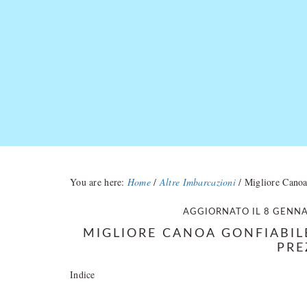
Skip
Skip
to
to
main
primary
content
sidebar
You are here:
Home
/
Altre Imbarcazioni
/
Migliore Canoa 
AGGIORNATO IL
8 GENNA
MIGLIORE CANOA GONFIABILE
PRE
Indice