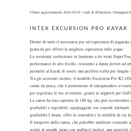
Ultimo aggiornamento 2026-08-03 / Link di affiliazione / Immagini
INTEX EXCURSION PRO KAYAK
Dotato di tutto il necessario per un’esperienza di pagaiata
praticità per offrire la migliore esperienza sulle acque.
La resistente costruzione in laminato a tre strati SuperTo
performance di alto livello, resistente a danni dovuti ad ab
permette al kayak di essere una perfetta scelta per lunghe s
Tra gli accessori inclusi, il modello Excursion Pro K2 of
canne da pesca, che ti permettono di intraprendere avventu
per registrare le tue avventure, grazie ai supporti per GoPr
La canoa ha una capienza di 180 kg, che può accomodare 
gonfiabili e regolabili, equipaggiati con comodi schienali
gonfiabile I-beam, offre la comodità e la stabilità di cui 
Il trasporto della canoa, che potrebbe sembrare scomodo a 
grazie al grande zaino con spallacci inclusi, una notevole m