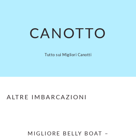
Skip
Skip
to
to
main
primary
content
sidebar
CANOTTO
Tutto sui Migliori Canotti
ALTRE IMBARCAZIONI
MIGLIORE BELLY BOAT –