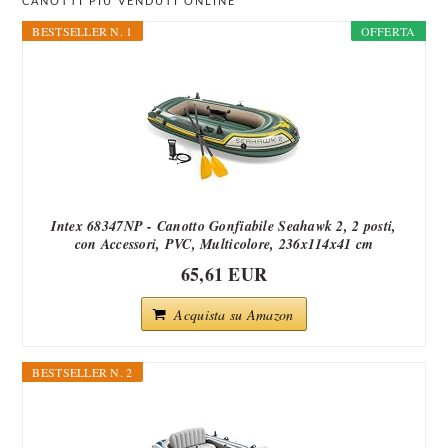
CANOTTI PIÙ VENDUTI ONLINE
SIDEBAR
BESTSELLER N. 1
OFFERTA
Intex 68347NP - Canotto Gonfiabile Seahawk 2, 2 posti,
con Accessori, PVC, Multicolore, 236x114x41 cm
65,61 EUR
Acquista su Amazon
BESTSELLER N. 2