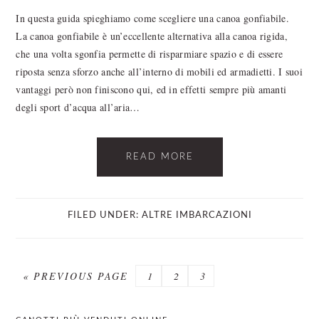
In questa guida spieghiamo come scegliere una canoa gonfiabile.
La canoa gonfiabile è un’eccellente alternativa alla canoa rigida,
che una volta sgonfia permette di risparmiare spazio e di essere
riposta senza sforzo anche all’interno di mobili ed armadietti. I suoi
vantaggi però non finiscono qui, ed in effetti sempre più amanti
degli sport d’acqua all’aria…
READ MORE
FILED UNDER:
ALTRE IMBARCAZIONI
GO
PAGE
PAGE
PAGE
«
PREVIOUS PAGE
1
2
3
TO
PRIMARY