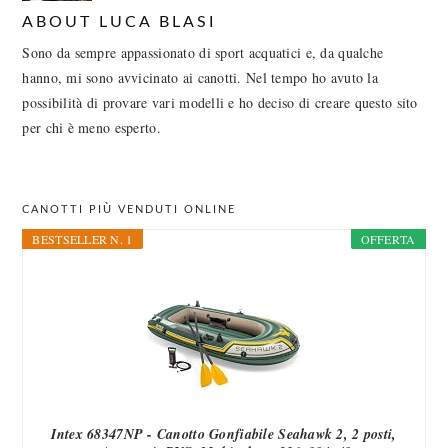
ABOUT
LUCA BLASI
Sono da sempre appassionato di sport acquatici e, da qualche
hanno, mi sono avvicinato ai canotti. Nel tempo ho avuto la
possibilità di provare vari modelli e ho deciso di creare questo sito
per chi è meno esperto.
PRIMARY
CANOTTI PIÙ VENDUTI ONLINE
SIDEBAR
BESTSELLER N. 1
OFFERTA
Intex 68347NP - Canotto Gonfiabile Seahawk 2, 2 posti,