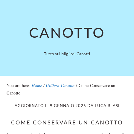
Skip
Skip
to
to
main
primary
content
sidebar
CANOTTO
Tutto sui Migliori Canotti
You are here:
Home
/
Utilizzo Canotto
/
Come Conservare un
Canotto
AGGIORNATO IL
9 GENNAIO 2026
DA
LUCA BLASI
COME CONSERVARE UN CANOTTO