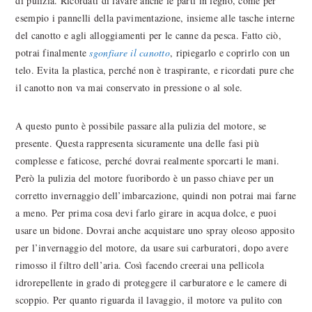
di pulizia. Ricordati di lavare anche le parti in legno, come per
esempio i pannelli della pavimentazione, insieme alle tasche interne
del canotto e agli alloggiamenti per le canne da pesca. Fatto ciò,
potrai finalmente
sgonfiare il canotto
, ripiegarlo e coprirlo con un
telo. Evita la plastica, perché non è traspirante, e ricordati pure che
il canotto non va mai conservato in pressione o al sole.
A questo punto è possibile passare alla pulizia del motore, se
presente. Questa rappresenta sicuramente una delle fasi più
complesse e faticose, perché dovrai realmente sporcarti le mani.
Però la pulizia del motore fuoribordo è un passo chiave per un
corretto invernaggio dell’imbarcazione, quindi non potrai mai farne
a meno. Per prima cosa devi farlo girare in acqua dolce, e puoi
usare un bidone. Dovrai anche acquistare uno spray oleoso apposito
per l’invernaggio del motore, da usare sui carburatori, dopo avere
rimosso il filtro dell’aria. Così facendo creerai una pellicola
idrorepellente in grado di proteggere il carburatore e le camere di
scoppio. Per quanto riguarda il lavaggio, il motore va pulito con