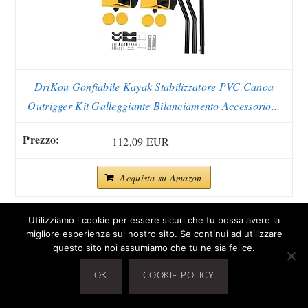
DriKou Gonfiabile Kayak Stabilizzatore PVC Canoa
Outrigger Kit Galleggiante Bilanciamento Accessorio...
112,09 EUR
Acquista su Amazon
Utilizziamo i cookie per essere sicuri che tu possa avere la
7
migliore esperienza sul nostro sito. Se continui ad utilizzare
questo sito noi assumiamo che tu ne sia felice.
OK
COOKIE POLICY