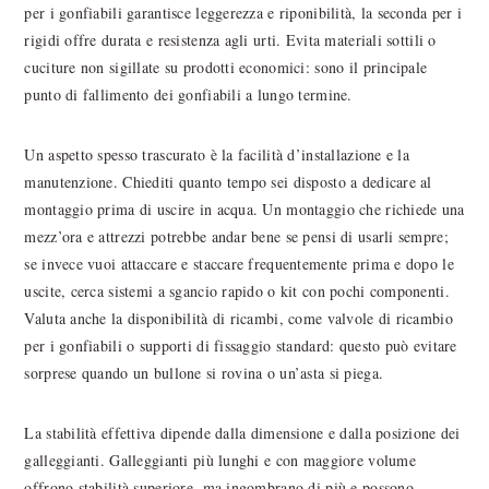
per i gonfiabili garantisce leggerezza e riponibilità, la seconda per i
rigidi offre durata e resistenza agli urti. Evita materiali sottili o
cuciture non sigillate su prodotti economici: sono il principale
punto di fallimento dei gonfiabili a lungo termine.
Un aspetto spesso trascurato è la facilità d’installazione e la
manutenzione. Chiediti quanto tempo sei disposto a dedicare al
montaggio prima di uscire in acqua. Un montaggio che richiede una
mezz’ora e attrezzi potrebbe andar bene se pensi di usarli sempre;
se invece vuoi attaccare e staccare frequentemente prima e dopo le
uscite, cerca sistemi a sgancio rapido o kit con pochi componenti.
Valuta anche la disponibilità di ricambi, come valvole di ricambio
per i gonfiabili o supporti di fissaggio standard: questo può evitare
sorprese quando un bullone si rovina o un’asta si piega.
La stabilità effettiva dipende dalla dimensione e dalla posizione dei
galleggianti. Galleggianti più lunghi e con maggiore volume
offrono stabilità superiore, ma ingombrano di più e possono