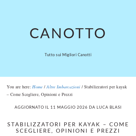
Skip
Skip
to
to
main
primary
content
sidebar
CANOTTO
Tutto sui Migliori Canotti
You are here:
Home
/
Altre Imbarcazioni
/
Stabilizzatori per kayak
– Come Scegliere, Opinioni e Prezzi
AGGIORNATO IL
11 MAGGIO 2026
DA
LUCA BLASI
STABILIZZATORI PER KAYAK – COME
SCEGLIERE, OPINIONI E PREZZI