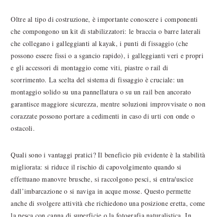
Oltre al tipo di costruzione, è importante conoscere i componenti
che compongono un kit di stabilizzatori: le braccia o barre laterali
che collegano i galleggianti al kayak, i punti di fissaggio (che
possono essere fissi o a sgancio rapido), i galleggianti veri e propri
e gli accessori di montaggio come viti, piastre o rail di
scorrimento. La scelta del sistema di fissaggio è cruciale: un
montaggio solido su una pannellatura o su un rail ben ancorato
garantisce maggiore sicurezza, mentre soluzioni improvvisate o non
corazzate possono portare a cedimenti in caso di urti con onde o
ostacoli.
Quali sono i vantaggi pratici? Il beneficio più evidente è la stabilità
migliorata: si riduce il rischio di capovolgimento quando si
effettuano manovre brusche, si raccolgono pesci, si entra/uscice
dall’imbarcazione o si naviga in acque mosse. Questo permette
anche di svolgere attività che richiedono una posizione eretta, come
la pesca con canna di superficie o la fotografia naturalistica. In