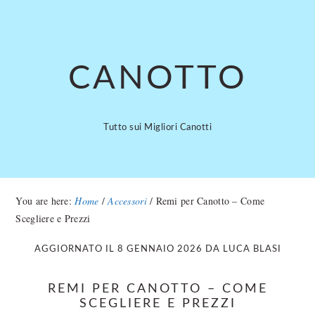
Skip
Skip
to
to
main
primary
content
sidebar
CANOTTO
Tutto sui Migliori Canotti
You are here:
Home
/
Accessori
/
Remi per Canotto – Come
Scegliere e Prezzi
AGGIORNATO IL
8 GENNAIO 2026
DA
LUCA BLASI
REMI PER CANOTTO – COME
SCEGLIERE E PREZZI