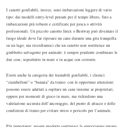
I canotti gonfiabili, invece, sono imbarcazioni leggere di vario
tipo: dai modelli entry-level pensati per il tempo libero, fino a
imbarcazioni più robuste e certificate per pesca o attività
professionali. Un piccolo canotto Intex o Bestway può diventare il
luogo ideale dove far riposare un cane durante una gita tranquilla
su un lago; ma ricordiamoci che un canotto non sostituisce un
giubbotto salvagente per animale: è sempre prudente combinare le
due cose, soprattutto in mare o in acque con corrente.
Esiste anche la categoria dei trainabili gonfiabili, i classici
“ciambelloni” o “banana” da traino: con le opportune attenzioni
possono essere adattati a ospitare un cane insieme ai proprietari,
oppure per momenti di gioco in mare, ma richiedono una
valutazione accurata dell’ancoraggio, del punto di attacco e delle
condizioni di traino per evitare stress o pericolo per l’animale.
Più importante: nessun prodotto sostituisce la supervisione umana.