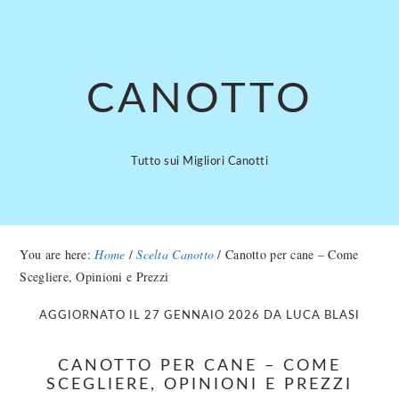
Skip
Skip
to
to
main
primary
content
sidebar
CANOTTO
Tutto sui Migliori Canotti
You are here:
Home
/
Scelta Canotto
/
Canotto per cane​ – Come
Scegliere, Opinioni e Prezzi
AGGIORNATO IL
27 GENNAIO 2026
DA
LUCA BLASI
CANOTTO PER CANE​ – COME
SCEGLIERE, OPINIONI E PREZZI