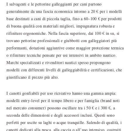
I salvagenti e le pettorine galleggianti per cani partono
generalmente da una fascia economica intorno a 20 € per i modelli
base destinati a cani di piccola taglia, fino a 60–100 € per prodotti
di buona qualità con materiali migliori, impugnatura robusta e
rifiniture ergonomiche. Nella fascia superiore, dai 100 € in su, si
trovano pettorine professionali e giubbotti con galleggiatori più
performanti, dotazioni aggiuntive come maggior protezione termica
o rifiniture tecniche pensate per usi intensivi in ambito nautico.
Marchi specializzati e rivenditori nautici spesso propongono
modelli con differenti livelli di galleggiabilità e certificazioni, che
giustificano il prezzo più alto.
I canotti gonfiabili per uso ricreativo hanno una gamma ampia:
modelli entry-level per il tempo libero e per famiglia (brand noti
nel mercato consumer) possono oscillare tra i 50 € e i 300 €, a
seconda delle dimensioni e degli accessori inclusi. Questi sono
perfetti per uscite su laghi o acque tranquille. Salendo di qualità, i
canotti dedicati alla pesca, alla caccia o all’uso intensivo, costruiti