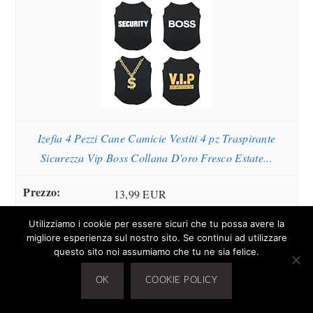
Izefia 4 Pezzi Cane Camicie Vestiti 4 pz Traspirante
Sicurezza Vip Boss Collana D'oro Fresco Estate...
13,99 EUR
Utilizziamo i cookie per essere sicuri che tu possa avere la
Acquista su Amazon
migliore esperienza sul nostro sito. Se continui ad utilizzare
questo sito noi assumiamo che tu ne sia felice.
10
OK
COOKIE POLICY